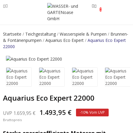
0
ve
Startseite
Teichgestaltung
Wasserspiele & Pumpen
Brunnen-
& Fontänenpumpen
Aquarius Eco Expert
Aquarius Eco Expert
ve
22000
ve
Aquarius Eco Expert 22000
1.493,95 €
1.659,95 €
-10% Vom UVP
Bruttopreis
Starke energieeffiziente Motoren mit