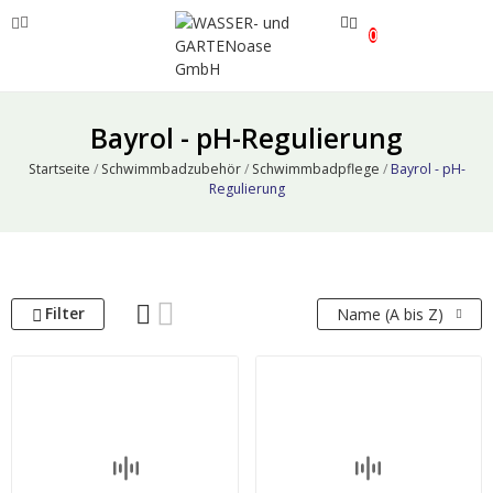
0
ve
Bayrol - pH-Regulierung
ve
Startseite
Schwimmbadzubehör
Schwimmbadpflege
Bayrol - pH-
Regulierung
ve
Filter
Name (A bis Z)