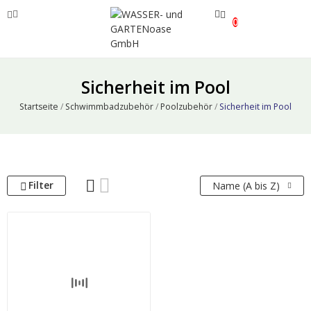
0
ve
Sicherheit im Pool
ve
Startseite
Schwimmbadzubehör
Poolzubehör
Sicherheit im Pool
ve
Filter
Name (A bis Z)