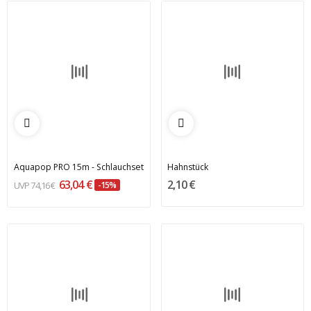
Aquapop PRO 15m - Schlauchset
Hahnstück
63,04 €
2,10 €
74,16 €
-15%