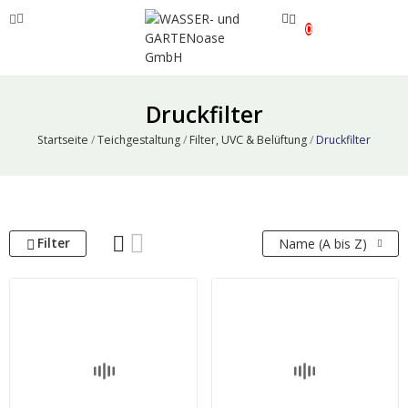
0
ve
Druckfilter
ve
Startseite
Teichgestaltung
Filter, UVC & Belüftung
Druckfilter
ve
Filter
Name (A bis Z)