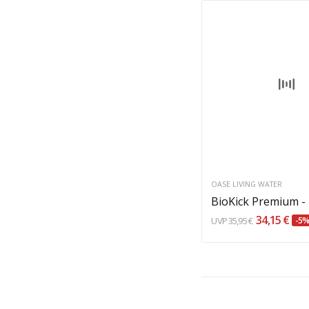
In den Warenkor
OASE LIVING WATER
BioKick Premium - 
34,15 €
35,95 €
-5