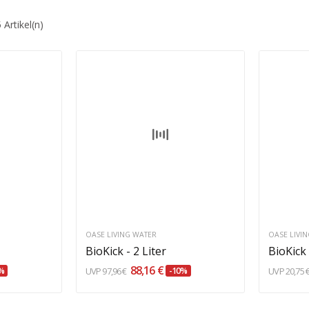
 Artikel(n)
b
In den Warenkorb
OASE LIVING WATER
OASE LIVI
BioKick - 2 Liter
BioKick
88,16 €
%
97,96 €
-10%
20,75 