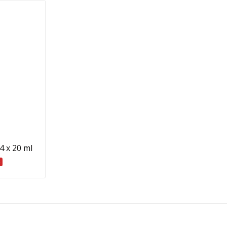
b
4 x 20 ml
%