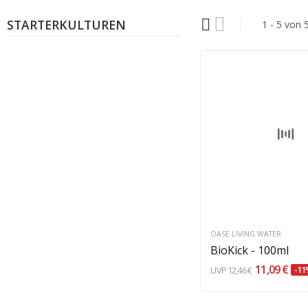
STARTERKULTUREN
1 - 5 von 5
In den Warenkor
OASE LIVING WATER
BioKick - 100ml
11,09 €
12,46 €
-11