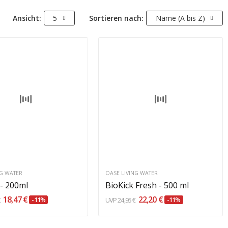
Ansicht:
5
Sortieren nach:
Name (A bis Z)
In den Warenkorb
In den Warenkorb
NG WATER
OASE LIVING WATER
 - 200ml
BioKick Fresh - 500 ml
18,47 €
22,20 €
€
-11%
24,95 €
-11%