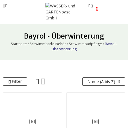
0
ve
Bayrol - Überwinterung
ve
Startseite
Schwimmbadzubehör
Schwimmbadpflege
Bayrol -
Überwinterung
ve
Filter
Name (A bis Z)