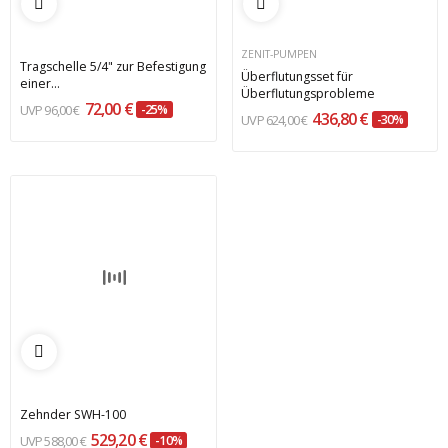
ZENIT-PUMPEN
Tragschelle 5/4" zur Befestigung
Überflutungsset für
einer...
Überflutungsprobleme
72,00 €
96,00 €
-25%
436,80 €
624,00 €
-30%
Zehnder SWH-100
529,20 €
588,00 €
-10%