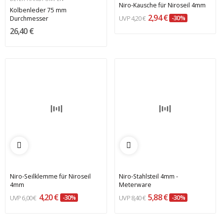
Niro-Kausche für Niroseil 4mm
Kolbenleder 75 mm
2,94 €
4,20 €
-30%
Durchmesser
26,40 €
Niro-Seilklemme für Niroseil
Niro-Stahlsteil 4mm -
4mm
Meterware
4,20 €
5,88 €
6,00 €
-30%
8,40 €
-30%