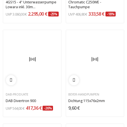
4GS15 - 4" Unterwasserpumpe
Chromatic C250WE -
Lowara inkl. 30m...
Tauchpumpe
2.295,00 €
333,58 €
3.060,00 €
-25%
406,80 €
-18%
DAB-PRODUKTE
BEYER-HANDPUMPEN
DAB Divertron 900
Dichtung 115x76x2mm
417,36 €
9,60 €
564,00 €
-26%