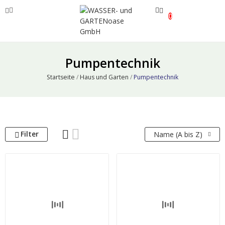
0
ve
Pumpentechnik
ve
Startseite
Haus und Garten
Pumpentechnik
ve
Filter
Name (A bis Z)