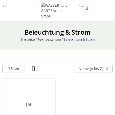
0
ve
Beleuchtung & Strom
ve
Startseite
Teichgestaltung
Beleuchtung & Strom
ve
Filter
Name (A bis Z)