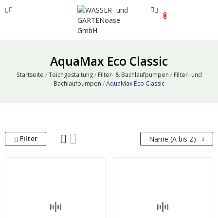
0
ve
AquaMax Eco Classic
ve
Startseite
Teichgestaltung
Filter- & Bachlaufpumpen
Filter- und
Bachlaufpumpen
AquaMax Eco Classic
ve
Filter
Name (A bis Z)