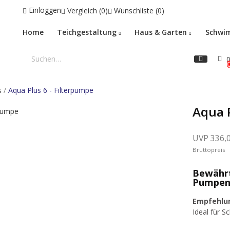
Einloggen
Vergleich
0
Wunschliste
0
Home
Teichgestaltung
Haus & Garten
Schwi
0
s
Aqua Plus 6 - Filterpumpe
Aqua P
336,
Bruttopreis
Bewährt
Pumpenh
Empfehlu
Ideal für 