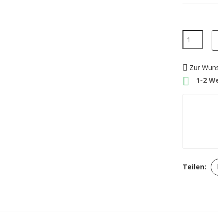
Zur Wuns

1-2 W
Teilen: