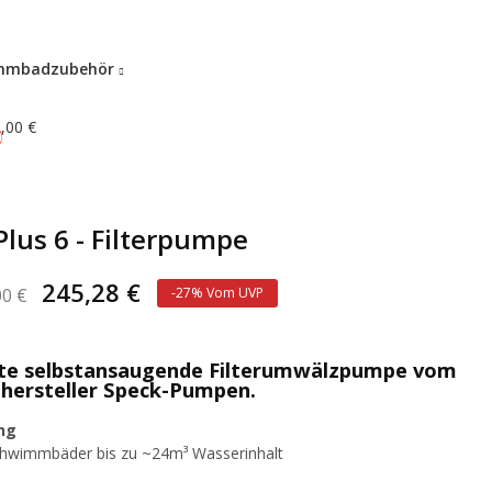
mmbadzubehör
,00 €
0
lus 6 - Filterpumpe
245,28 €
00 €
-27% Vom UVP
e selbstansaugende Filterumwälzpumpe vom
ersteller Speck-Pumpen.
ng
Schwimmbäder bis zu ~24m³ Wasserinhalt