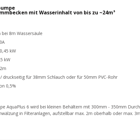
rpumpe
immbecken mit Wasserinhalt von bis zu ~24m³
/h bei 8m Wassersäule
,3A
 0,45 kW
25 kW
 2m
g / druckseitig für 38mm Schlauch oder für 50mm PVC-Rohr
ion 0,5%
AquaPlus 6 wird bei kleinen Behältern mit 300mm - 350mm Durchmes
zung in Filteranlagen, aufstellbar max. 2m oberhalb oder max. 3m