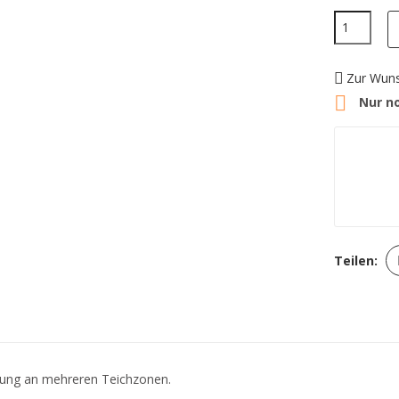
Zur Wuns

Nur no
Teilen:
gung an mehreren Teichzonen.