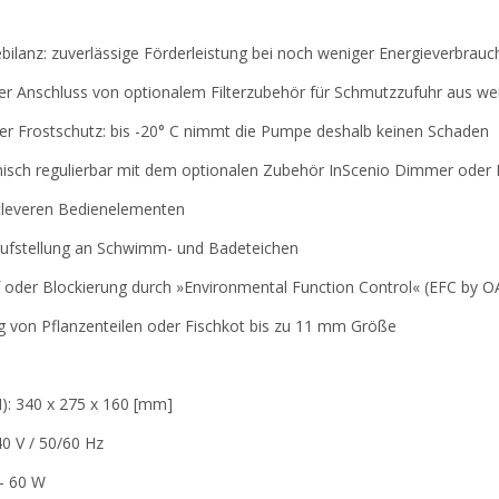
bilanz: zuverlässige Förderleistung bei noch weniger Energieverbrauc
rter Anschluss von optionalem Filterzubehör für Schmutzzufuhr aus w
erter Frostschutz: bis -20° C nimmt die Pumpe deshalb keinen Schaden
ronisch regulierbar mit dem optionalen Zubehör InScenio Dimmer ode
 cleveren Bedienelementen
naufstellung an Schwimm- und Badeteichen
f oder Blockierung durch »Environmental Function Control« (EFC by O
g von Pflanzenteilen oder Fischkot bis zu 11 mm Größe
): 340 x 275 x 160 [mm]
0 V / 50/60 Hz
- 60 W