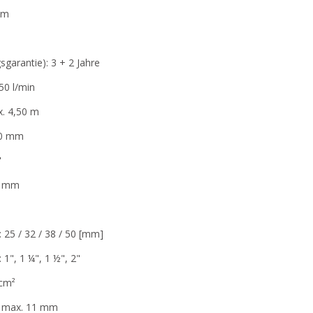
 m
sgarantie): 3 + 2 Jahre
50 l/min
. 4,50 m
50 mm
"
0 mm
 25 / 32 / 38 / 50 [mm]
 1", 1 ¼", 1 ½", 2"
 cm²
: max. 11 mm