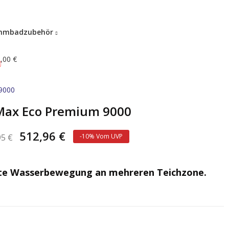
mmbadzubehör
,00 €
0
9000
ax Eco Premium 9000
512,96 €
95 €
-10% Vom UVP
ente Wasserbewegung an mehreren Teichzone.